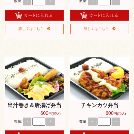
数量:
数量:
-
+
-
+
詳しくはこちら
詳しくはこちら
出汁巻き＆唐揚げ弁当
チキンカツ弁当
600
600
円(税込)
円(税込)
数量:
数量:
-
+
-
+