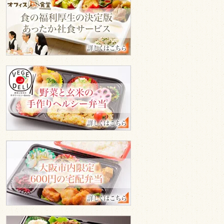
フ
紹
ィ
介
ス
GA
食
堂
ベ
ジ
デ
リ
600
円
の
宅
配
弁
当
温