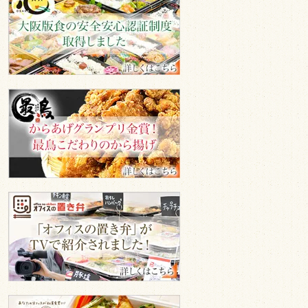
阪
聞
版
か
食
せ
の
く
安
全
だ
安
さ
最
心
鳥
い。
認
か
証
ら
制
揚
度」
げ
を
専
取
門
得
オ
店
フ
ィ
ス
GA
食
堂
TV
オ
で