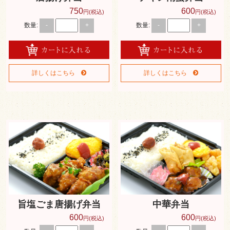
750
600
円(税込)
円(税込)
数量:
数量:
-
+
-
+
詳しくはこちら
詳しくはこちら
旨塩ごま唐揚げ弁当
中華弁当
600
600
円(税込)
円(税込)