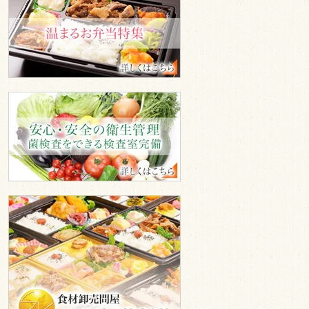
ま
る
お
弁
当
安
心
安
全
の
衛
生
管
エ
理
ス
ケ
イ
食
品
株
式