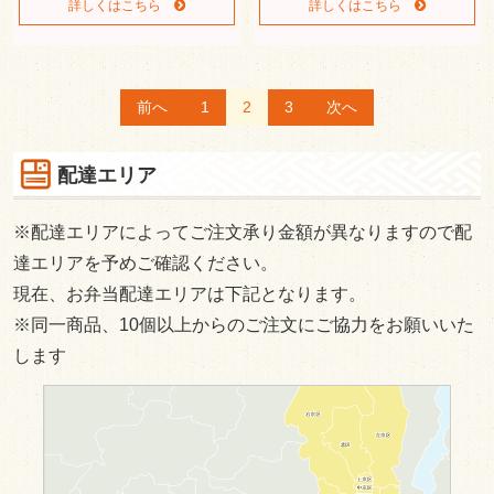
詳しくはこちら
詳しくはこちら
投
前へ
1
2
3
次へ
稿
ナ
配達エリア
ビ
ゲ
※配達エリアによってご注文承り金額が異なりますので配
ー
達エリアを予めご確認ください。
シ
現在、お弁当配達エリアは下記となります。
ョ
※同一商品、10個以上からのご注文にご協力をお願いいた
ン
します