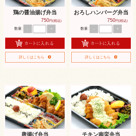
格安弁当
鶏の醤油揚げ弁当
おろしハンバーグ弁当
どんぶり・セット
750
750
円(税込)
円(税込)
おにぎり
数量:
数量:
-
+
-
+
蒸す丼・温まるお弁当
ペットボトル お茶
詳しくはこちら
詳しくはこちら
お弁当出張販売
新着情報
スタッフブログ
サイトマップ
唐揚げ弁当
チキン南蛮弁当