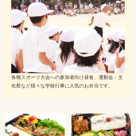
エスケイ食品株式会社 会社概要
お弁当一覧
人気ランキング
利用シーンで選ぶ
大規模イベント
会議・研修・セミナー
製薬会社（MR）様
各種スポーツ大会への参加者向け昼食、運動会・文
化祭など様々な学校行事に人気のお弁当です。
スポーツ・学校行事
行楽・観光・ロケ弁
会合・お集り
価格で選ぶ
～500円