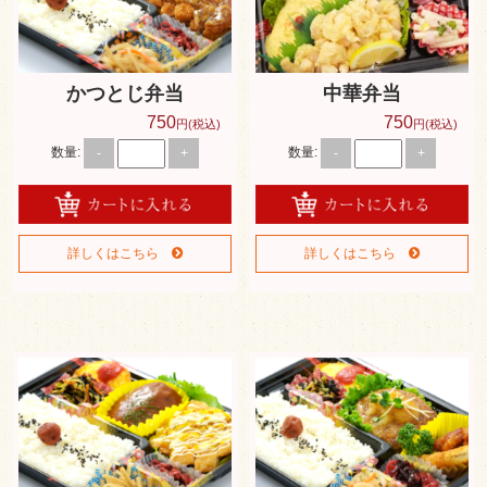
501円～999円
1,000円～1,499円
かつとじ弁当
中華弁当
1,500円～1,999円
750
750
円(税込)
円(税込)
数量:
数量:
-
+
-
+
2,000円～2,499円
2,500円～
種類で選ぶ
詳しくはこちら
詳しくはこちら
肉メイン
魚メイン
ボリューム満点
あっさりヘルシー
オードブル