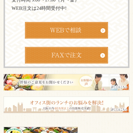
WEB注文は24時間受付中!
皆
様
の
ご
意
見
も
お
「大