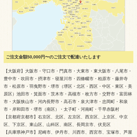
格安弁当
どんぶり・セット
おにぎり
蒸す丼・温まるお弁当
ペットボトル お茶
ご注文金額50,000円〜のご注文で配達いたします
お弁当出張販売
【大阪府】大阪市・守口市・門真市・大東市・東大阪市・八尾市・
新着情報
豊中市・吹田市・摂津市・寝屋川市・四條畷市・柏原市・藤井寺
スタッフブログ
市・松原市・羽曳野市・堺市（堺区・北区・西区・中区・東区・美
原区）池田市・箕面市・茨木市・高槻市・枚方市・交野市・富田林
サイトマップ
市・大阪狭山市・河内長野市・高石市・泉大津市・忠岡町・和泉
市・岸和田市・堺市（南区）・太子町・河南町・千早赤阪村
【京都府京都市】右京区、北区、左京区、西京区、上京区、中京
区、下京区、東山区、山科区、南区、長岡京市、伏見区
【兵庫県神戸市】尼崎市、伊丹市、川西市、西宮市、宝塚市、芦屋