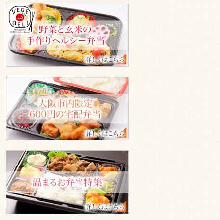
ベ
ジ
デ
リ
600
円
の
宅
配
弁
当
温
ま
る
お
弁
当