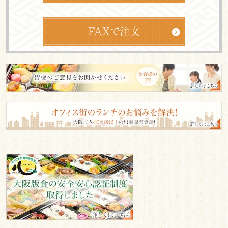
皆
様
の
ご
意
見
も
お
「大
阪
聞
版
か
食
せ
の
く
安
全
だ