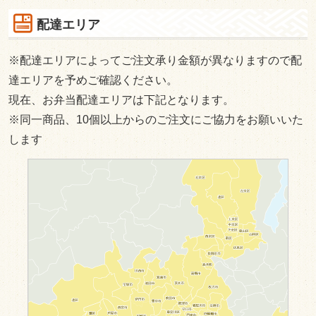
配達エリア
501円～999円
1,000円～1,499円
※配達エリアによってご注文承り金額が異なりますので配
1,500円～1,999円
達エリアを予めご確認ください。
現在、お弁当配達エリアは下記となります。
2,000円～2,499円
※同一商品、10個以上からのご注文にご協力をお願いいた
2,500円～
します
種類で選ぶ
肉メイン
魚メイン
ボリューム満点
あっさりヘルシー
オードブル