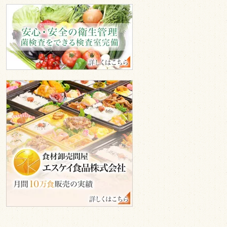
安
心
安
全
の
衛
生
管
エ
理
ス
ケ
イ
食
品
株
式
会
社