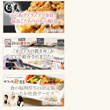
安
さ
最
心
鳥
い。
認
か
証
ら
制
揚
度」
げ
を
専
取
門
得
オ
店
フ
ィ
ス
GA
食
堂
TV
オ
で
フ
紹
ィ
介
ス
GA
食
堂