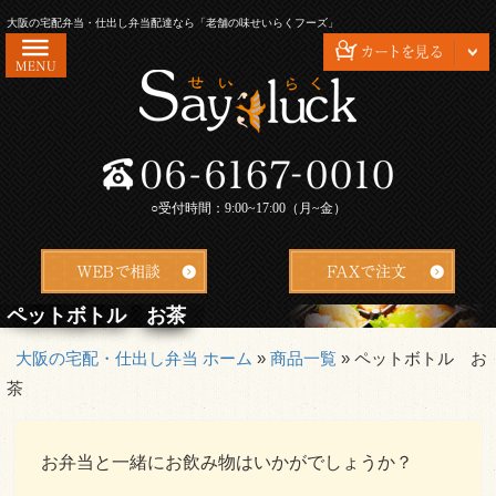
コ
大阪の宅配弁当・仕出し弁当配達なら「老舗の味せいらくフーズ」
ン
テ
ン
ツ
HOME
へ
ス
せいらくフーズが選ばれる理由
キ
○受付時間：9:00~17:00（月~金）
会社概要
ッ
プ
お問い合わせ
配達エリア・ご注文方法
ペットボトル お茶
よくあるご質問
大阪の宅配・仕出し弁当 ホーム
»
商品一覧
»
ペットボトル お
茶
お客様の声
特定商取引法に基づく表記
お弁当と一緒にお飲み物はいかがでしょうか？
安心・安全の衛生管理