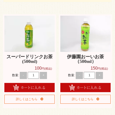
エスケイ食品株式会社 会社概要
お弁当一覧
人気ランキング
利用シーンで選ぶ
大規模イベント
会議・研修・セミナー
スーパードリンクお茶
伊藤園おーいお茶
(500ml)
（500ml）
製薬会社（MR）様
100
150
円(税込)
円(税込)
スポーツ・学校行事
数量:
数量:
-
+
-
+
行楽・観光・ロケ弁
会合・お集り
詳しくはこちら
詳しくはこちら
価格で選ぶ
～500円