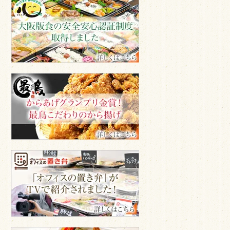
「大
お
阪
聞
版
か
食
せ
の
安
く
全
だ
安
最
さ
心
鳥
い。
認
か
証
ら
制
揚
度」
げ
を
専
取
門
得
オ
店
フ
ィ
ス
GA
食
堂
TV