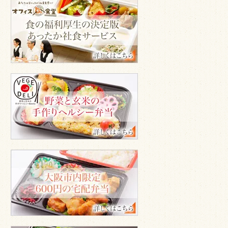
オ
で
フ
紹
ィ
介
ス
GA
食
堂
ベ
ジ
デ
リ
600
円
の
宅
配
弁
当