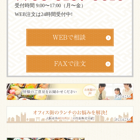
受付時間 9:00〜17:00（月〜金）
WEB注文は24時間受付中!
皆
様
の
ご
意
見
も