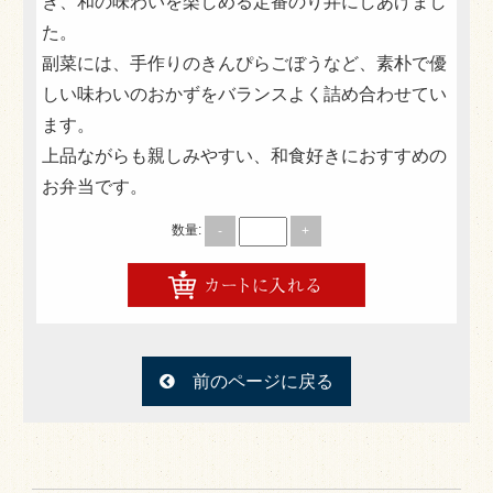
き、和の味わいを楽しめる定番のり弁にしあげまし
た。
501円～999円
副菜には、手作りのきんぴらごぼうなど、素朴で優
1,000円～1,499円
しい味わいのおかずをバランスよく詰め合わせてい
1,500円～1,999円
ます。
上品ながらも親しみやすい、和食好きにおすすめの
2,000円～2,499円
お弁当です。
2,500円～
数量:
-
+
種類で選ぶ
肉メイン
魚メイン
ボリューム満点
前のページに戻る
あっさりヘルシー
オードブル