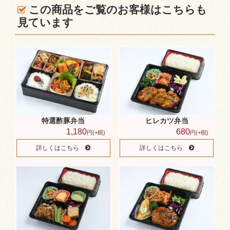
格安弁当
この商品をご覧のお客様はこちらも
見ています
どんぶり・セット
おにぎり
蒸す丼・温まるお弁当
ペットボトル お茶
お弁当出張販売
新着情報
特選酢豚弁当
ヒレカツ弁当
1,180
680
円(+税)
円(+税)
スタッフブログ
詳しくはこちら
詳しくはこちら
サイトマップ