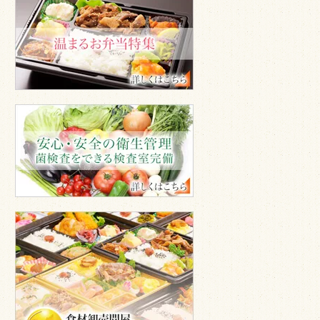
温
ま
る
お
弁
当
安
心
安
全
の
衛
生
管
エ
理
ス
ケ
イ
食
品
株
式