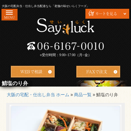
コ
大阪の宅配弁当・仕出し弁当配達なら「老舗の味せいらくフーズ」
ン
テ
ン
ツ
HOME
へ
ス
せいらくフーズが選ばれる理由
キ
○受付時間：9:00~17:00（月~金）
会社概要
ッ
プ
お問い合わせ
配達エリア・ご注文方法
鯖塩のり弁
よくあるご質問
大阪の宅配・仕出し弁当 ホーム
»
商品一覧
»
鯖塩のり弁
お客様の声
特定商取引法に基づく表記
安心・安全の衛生管理