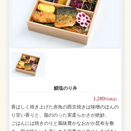
エスケイ食品株式会社 会社概要
お弁当一覧
人気ランキング
利用シーンで選ぶ
大規模イベント
会議・研修・セミナー
製薬会社（MR）様
スポーツ・学校行事
鯖塩のり弁
行楽・観光・ロケ弁
1,280
円(税込)
香ばしく焼き上げた赤魚の西京焼きは味噌のほんの
会合・お集り
り甘い香りと、脂ののった実柔らかさが絶妙。
価格で選ぶ
ごはんには焼きのりと風味豊かなおかか昆布を敷
～500円