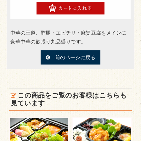
501円～999円
1,000円～1,499円
中華の王道、酢豚・エビチリ・麻婆豆腐をメインに
1,500円～1,999円
豪華中華の欲張り九品盛りです。
2,000円～2,499円
前のページに戻る
2,500円～
種類で選ぶ
肉メイン
この商品をご覧のお客様はこちらも
魚メイン
見ています
ボリューム満点
あっさりヘルシー
オードブル