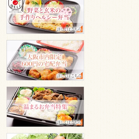
ジ
デ
リ
600
円
の
宅
配
弁
当
温
ま
る
お
弁
当
安