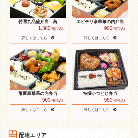
格安弁当
どんぶり・セット
特選九品盛弁当 茜
エビチリ豪華幕の内弁当
おにぎり
1,380
900
円(税込)
円(税込)
蒸す丼・温まるお弁当
詳しくはこちら
詳しくはこちら
ペットボトル お茶
お弁当出張販売
新着情報
スタッフブログ
酢豚豪華幕の内弁当
特撰かつとじ弁当
サイトマップ
900
950
円(税込)
円(税込)
詳しくはこちら
詳しくはこちら
配達エリア