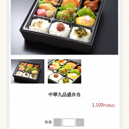
エスケイ食品株式会社 会社概要
お弁当一覧
人気ランキング
利用シーンで選ぶ
大規模イベント
会議・研修・セミナー
製薬会社（MR）様
スポーツ・学校行事
中華九品盛弁当
行楽・観光・ロケ弁
1,100
会合・お集り
円(税込)
価格で選ぶ
数量:
-
+
～500円