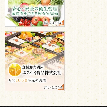
心
安
全
の
衛
生
管
エ
理
ス
ケ
イ
食
品
株
式
会
社