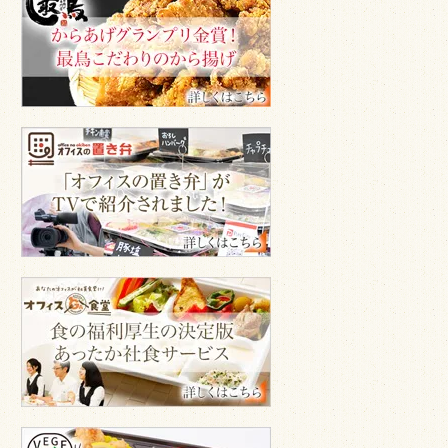
鳥
い。
認
か
証
ら
制
揚
度」
げ
を
専
取
門
得
オ
店
フ
ィ
ス
GA
食
堂
TV
オ
で
フ
紹
ィ
介
ス
GA
食
堂
ベ