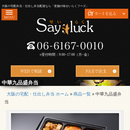
コ
大阪の宅配弁当・仕出し弁当配達なら「老舗の味せいらくフーズ」
ン
テ
ン
ツ
HOME
へ
ス
せいらくフーズが選ばれる理由
キ
○受付時間：9:00~17:00（月~金）
会社概要
ッ
プ
お問い合わせ
配達エリア・ご注文方法
中華九品盛弁当
よくあるご質問
大阪の宅配・仕出し弁当 ホーム
»
商品一覧
»
中華九品盛弁
当
お客様の声
特定商取引法に基づく表記
安心・安全の衛生管理