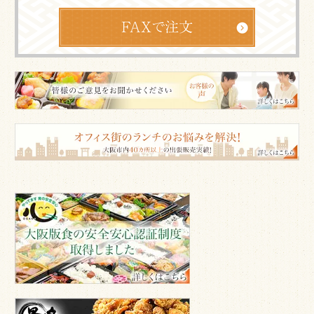
皆
様
の
ご
意
見
も
「大
お
阪
聞
版
か
食
せ
の
安
く
全
だ
安
最
さ
心