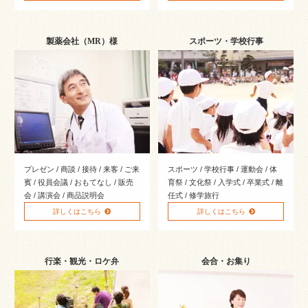
501円～999円
製薬会社（MR）様
スポーツ・学校行事
1,000円～1,499円
1,500円～1,999円
2,000円～2,499円
2,500円～
種類で選ぶ
プレゼン / 商談 / 接待 / 来客 / ご来
スポーツ / 学校行事 / 運動会 / 体
肉メイン
賓 / 役員会議 / おもてなし / 販売
育祭 / 文化祭 / 入学式 / 卒業式 / 離
会 / 講演会 / 商品説明会
任式 / 修学旅行
魚メイン
詳しくはこちら
詳しくはこちら
ボリューム満点
あっさりヘルシー
行楽・観光・ロケ弁
会合・お集り
オードブル