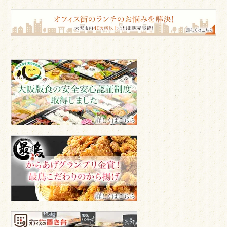
の
ご
意
見
も
「大
お
阪
聞
版
か
食
せ
の
安
く
全
だ
安
最
さ
心
鳥
い。
認
か
証
ら
制
揚
度」
げ
を
専
取
門
得
オ
店
フ