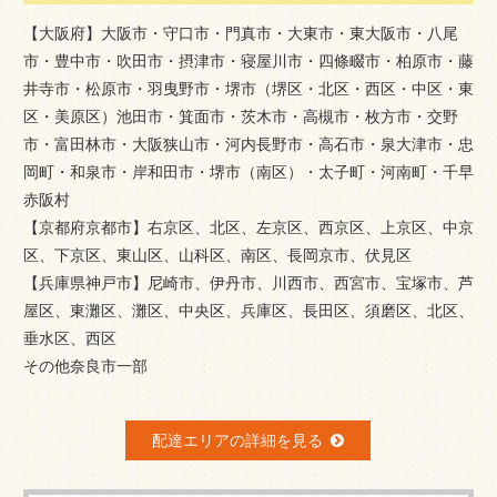
【大阪府】大阪市・守口市・門真市・大東市・東大阪市・八尾
市・豊中市・吹田市・摂津市・寝屋川市・四條畷市・柏原市・藤
井寺市・松原市・羽曳野市・堺市（堺区・北区・西区・中区・東
区・美原区）池田市・箕面市・茨木市・高槻市・枚方市・交野
市・富田林市・大阪狭山市・河内長野市・高石市・泉大津市・忠
岡町・和泉市・岸和田市・堺市（南区）・太子町・河南町・千早
赤阪村
【京都府京都市】右京区、北区、左京区、西京区、上京区、中京
区、下京区、東山区、山科区、南区、長岡京市、伏見区
【兵庫県神戸市】尼崎市、伊丹市、川西市、西宮市、宝塚市、芦
屋区、東灘区、灘区、中央区、兵庫区、長田区、須磨区、北区、
垂水区、西区
その他奈良市一部
配達エリアの詳細を見る