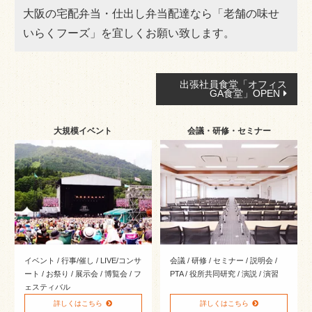
大阪の宅配弁当・仕出し弁当配達なら「老舗の味せ
エスケイ食品株式会社 会社概要
いらくフーズ」を宜しくお願い致します。
お弁当一覧
人気ランキング
投
出張社員食堂「オフィス
GA食堂」OPEN
利用シーンで選ぶ
稿
ナ
大規模イベント
大規模イベント
会議・研修・セミナー
ビ
会議・研修・セミナー
ゲ
ー
製薬会社（MR）様
シ
スポーツ・学校行事
ョ
行楽・観光・ロケ弁
ン
会合・お集り
イベント / 行事/催し / LIVE/コンサ
会議 / 研修 / セミナー / 説明会 /
ート / お祭り / 展示会 / 博覧会 / フ
PTA / 役所共同研究 / 演説 / 演習
価格で選ぶ
ェスティバル
詳しくはこちら
詳しくはこちら
～500円