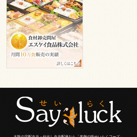
ス
ケ
イ
食
品
株
式
会
社
大阪の宅配弁当・仕出し弁当配達なら「老舗の味せいらくフーズ」