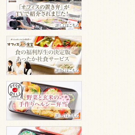
ィ
ス
GA
食
堂
TV
オ
で
フ
紹
ィ
介
ス
GA
食
堂
ベ
ジ
デ
リ
600
円