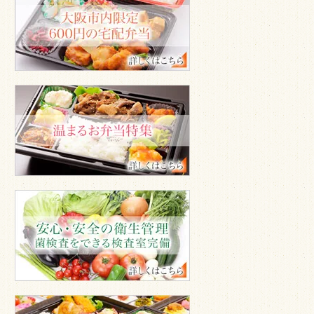
の
宅
配
弁
当
温
ま
る
お
弁
当
安
心
安
全
の
衛
生
管
エ
理