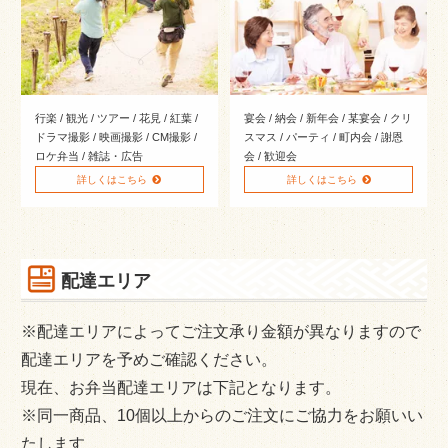
格安弁当
どんぶり・セット
おにぎり
蒸す丼・温まるお弁当
行楽 / 観光 / ツアー / 花見 / 紅葉 /
宴会 / 納会 / 新年会 / 某宴会 / クリ
ドラマ撮影 / 映画撮影 / CM撮影 /
スマス / パーティ / 町内会 / 謝恩
ペットボトル お茶
ロケ弁当 / 雑誌・広告
会 / 歓迎会
詳しくはこちら
詳しくはこちら
お弁当出張販売
新着情報
スタッフブログ
配達エリア
サイトマップ
※配達エリアによってご注文承り金額が異なりますので
配達エリアを予めご確認ください。
現在、お弁当配達エリアは下記となります。
※同一商品、10個以上からのご注文にご協力をお願いい
たします