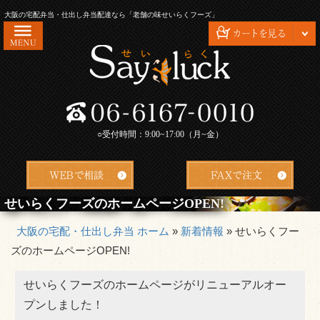
コ
大阪の宅配弁当・仕出し弁当配達なら「老舗の味せいらくフーズ」
ン
テ
ン
ツ
HOME
へ
ス
せいらくフーズが選ばれる理由
キ
○受付時間：9:00~17:00（月~金）
会社概要
ッ
プ
お問い合わせ
配達エリア・ご注文方法
せいらくフーズのホームページOPEN!
よくあるご質問
大阪の宅配・仕出し弁当 ホーム
»
新着情報
»
せいらくフー
ズのホームページOPEN!
お客様の声
特定商取引法に基づく表記
せいらくフーズのホームページがリニューアルオー
プンしました！
安心・安全の衛生管理